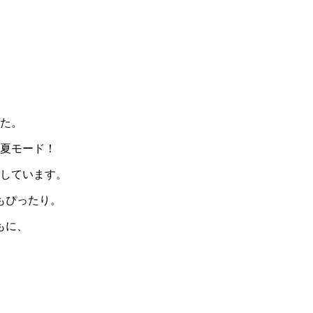
た。
夏モード！
えしています。
もぴったり。
もに、