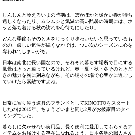
しんしんと冷えるいまの時期は、ぽかぽかと暖かい春が待ち
遠しくなったり、ムシムシと気温の高い酷暑の時期には、ホ
ッと落ち着ける秋の訪れを心待ちにしたり。
どんな季節もそのときをじっくり味わいたいと思っているも
のの、厳しい気候が続くなかでは、つい次のシーズンに心を
奪われてしまいがち。
日本は南北に長い国なので、それぞれ暮らす場所で目にする
風景はきっと違っているけれど、春・夏・秋・冬そのときど
きの魅力を胸に刻みながら、その場その場で心豊かに過ごし
ていけたら素敵ですよね。
日常に寄り添う道具のブランドとしてKINOTTOをスタート
したのは2015年、ちょうどいまと同じ2月がお披露目のタイ
ミングでした。
暮らしに欠かせない実用品、長く便利に愛用してもらえるア
イテムをお届けする存在になれるよう、日本各地の職人さん