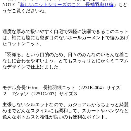
NOTE「
新しいニットシリーズのこと – 長袖羽織り編
」もど
うぞご覧くださいね。
適度な厚みで扱いやすく自宅で気軽に洗濯できるこのニット
は、袖にも脇にも継ぎ目のないホールガーメントで編みあげ
たコットンニット。
「羽織る」という目的のため、日々のみんなのいろんな着こ
なしに合わせやすいよう、とてもスッキリとにかくミニマム
なデザインで仕上げました。
モデル身長160cm 長袖羽織ニット（2231K-004）サイズ
２ Tシャツ（2251C-003）サイズ３
主張しないシルエットなので、カジュアルからちょっと綺麗
めまでどんなスタイルにも調和して、スカートやパンツなど
色んなボトムスと相性が良いのも便利なポイント。