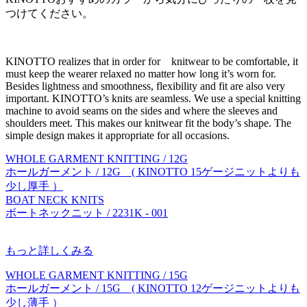
つけてください。
KINOTTO realizes that in order for knitwear to be comfortable, it
must keep the wearer relaxed no matter how long it’s worn for.
Besides lightness and smoothness, flexibility and fit are also very
important. KINOTTO’s knits are seamless. We use a special knitting
machine to avoid seams on the sides and where the sleeves and
shoulders meet. This makes our knitwear fit the body’s shape. The
simple design makes it appropriate for all occasions.
WHOLE GARMENT KNITTING / 12G
ホールガーメント / 12G ( KINOTTO 15ゲージニットよりも
少し厚手 ）
BOAT NECK KNITS
ボートネックニット / 2231K - 001
もっと詳しくみる
WHOLE GARMENT KNITTING / 15G
ホールガーメント / 15G ( KINOTTO 12ゲージニットよりも
少し薄手 ）