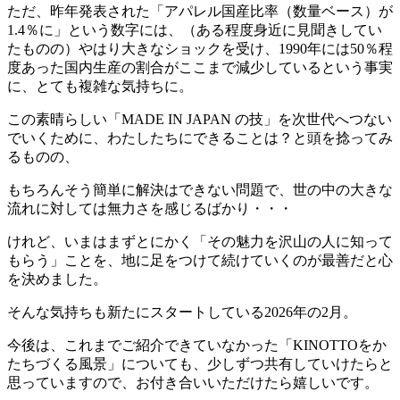
ただ、昨年発表された「アパレル国産比率（数量ベース）が
1.4％に」という数字には、（ある程度身近に見聞きしてい
たものの）やはり大きなショックを受け、1990年には50％程
度あった国内生産の割合がここまで減少しているという事実
に、とても複雑な気持ちに。
この素晴らしい「MADE IN JAPAN の技」を次世代へつない
でいくために、わたしたちにできることは？と頭を捻ってみ
るものの、
もちろんそう簡単に解決はできない問題で、世の中の大きな
流れに対しては無力さを感じるばかり・・・
けれど、いまはまずとにかく「その魅力を沢山の人に知って
もらう」ことを、地に足をつけて続けていくのが最善だと心
を決めました。
そんな気持ちも新たにスタートしている2026年の2月。
今後は、これまでご紹介できていなかった「KINOTTOをか
たちづくる風景」についても、少しずつ共有していけたらと
思っていますので、お付き合いいただけたら嬉しいです。