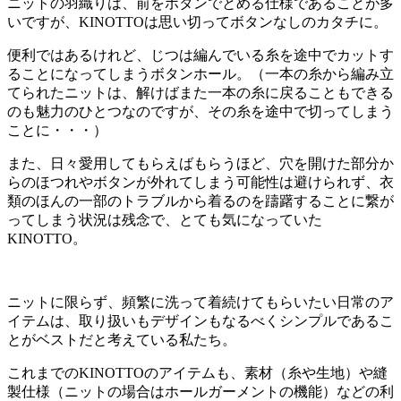
ニットの羽織りは、前をボタンでとめる仕様であることが多
いですが、KINOTTOは思い切ってボタンなしのカタチに。
便利ではあるけれど、じつは編んでいる糸を途中でカットす
ることになってしまうボタンホール。（一本の糸から編み立
てられたニットは、解けばまた一本の糸に戻ることもできる
のも魅力のひとつなのですが、その糸を途中で切ってしまう
ことに・・・）
また、日々愛用してもらえばもらうほど、穴を開けた部分か
らのほつれやボタンが外れてしまう可能性は避けられず、衣
類のほんの一部のトラブルから着るのを躊躇することに繋が
ってしまう状況は残念で、とても気になっていた
KINOTTO。
ニットに限らず、頻繁に洗って着続けてもらいたい日常のア
イテムは、取り扱いもデザインもなるべくシンプルであるこ
とがベストだと考えている私たち。
これまでのKINOTTOのアイテムも、素材（糸や生地）や縫
製仕様（ニットの場合はホールガーメントの機能）などの利